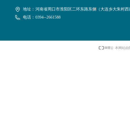
地址：
河南省周口市淮阳区二环东路东侧（大连乡大朱村西
电话：
0394--2661588
本网站由