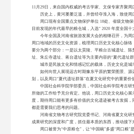
11月29日，来自国内权威的考古学家、文保专家齐聚
历史上，黄河屡屡泛滥，并曾经夺淮入海，致使周口
周口现有全国重点文物保护单位 18处、省级文物保护单
目前发现的年代最早的粮仓城，入选“ 2020 年度全国
今年全国及河南省旅游发展大会的相继召开，为周口文
周口地域的历史文化资源，梳理周口历史文化核心脉络
要分为两个部分：一是以太昊陵、平粮台古城遗址、陈
址、朱丘寺遗址、蒋台遗址等为主要内容的“夏代遗址
城市是民族文化和情感记忆的载体，历史文化是城
如何向世人展现远古时期豫东平原的繁荣图景、源远
划，以及周口“夏代遗址群落”在夏文化研究中的重要
中国社会科学院学部委员，中国社会科学院考古研究所
所做的工作给予充分肯定。他说，周口历史文化核心展
度，期待周口能有更多有价值的文化遗迹被考古发掘，
都是需要我们思考的问题。
河南省文物考古研究院党委书记、河南省夏文化研究
成果研究的深度和广度，抓住最本质的东西，推动接下
周口被誉为“中原粮仓”，让“中国碗”多盛“周口粮”