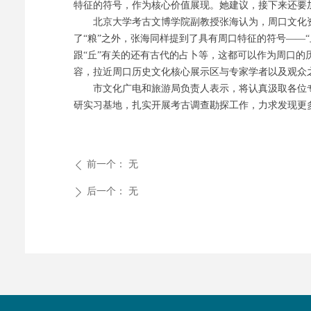
特征的符号，作为核心价值展现。她建议，接下来还要
北京大学考古文博学院副教授张海认为，周口文化资
了“粮”之外，张海同样提到了具有周口特征的符号——
跟“丘”有关的还有古代的占卜等，这都可以作为周口的
容，拉近周口历史文化核心展示区与专家学者以及观众
市文化广电和旅游局负责人表示，将认真汲取各位专
研实习基地，扎实开展考古调查勘探工作，力求发现更
前一个：
无
ꄴ
后一个：
无
ꄲ